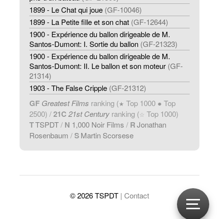
1899 - Le Chat qui joue
(GF-10046)
1899 - La Petite fille et son chat
(GF-12644)
1900 - Expérience du ballon dirigeable de M.
Santos-Dumont: I. Sortie du ballon
(GF-21323)
1900 - Expérience du ballon dirigeable de M.
Santos-Dumont: II. Le ballon et son moteur
(GF-
21314)
1903 - The False Cripple
(GF-21312)
GF
Greatest Films
ranking (
Top 1000 ● Top
★
2500) /
21C
21st Century
ranking (
Top 1000)
☆
T
TSPDT
/
N
1,000 Noir Films
/
R
Jonathan
Rosenbaum
/
S
Martin Scorsese
© 2026 TSPDT
| Contact