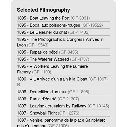
Selected Filmography
1895 - Boat Leaving the Port
(GF-3031)
1895 - Bocal aux poissons-rouges
(GF-19522)
1895 - Le Dejeuner du chat
(GF-17432)
1895 - The Photographical Congress Arrives in
Lyon
(GF-19543)
1895 - Repas de bébé
(GF-3435)
1895 - The Waterer Watered
(GF-4737)
1895 - ● Workers Leaving the Lumière
Factory
(GF-1109)
1896 - ● L'Arrivée d'un train à la Ciotat
(GF-1367)
R
1896 - Demolition d'un mur
(GF-11895)
1896 - Partie d'écarté
(GF-21307)
1897 - Leaving Jerusalem by Railway
(GF-10145)
1897 - Snowball Fight
(GF-12276)
1897 - Venise, panorama de la place Saint-Marc
pris d'un bateau
(GF-21306)